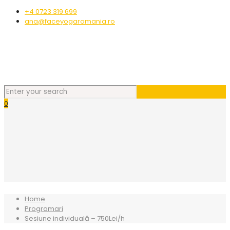
+4 0723 319 699
ana@faceyogaromania.ro
0
Home
Programari
Sesiune individuală – 750Lei/h